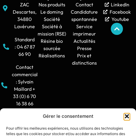
ZAC
Nos produits
Contact
LinkedIn
Descartes,
Le doming
Candidature
Facebook
34880
Société
spontannée
Youtube
Lavérune
Société à
Service
mission (RSE)
imprimeur
Standard
Résine bio
Actualités
: 04 67 87
sourcée
Presse
66 90
Réalisations
Prix et
distinctions
Contact
commercial
: Sylvain
Maillard +
33 (0) 6 70
16 38 66
Gérer le consentement
Horaire
d'ouverture
Pour offrir les meilleures expériences, nous utilisons des technologies
: 8h30-12h
telles que les cookies pour stocker et/ou accéder aux informations des