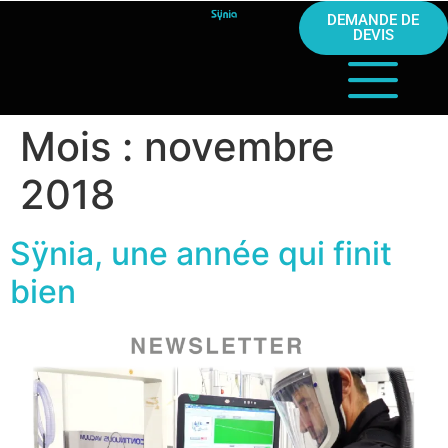
DEMANDE DE
DEVIS
Mois :
novembre
2018
Sÿnia, une année qui finit
bien