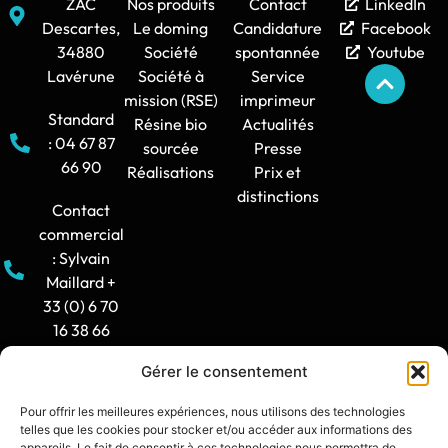
ZAC
Nos produits
Contact
LinkedIn
Descartes,
Le doming
Candidature
Facebook
34880
Société
spontannée
Youtube
Lavérune
Société à
Service
mission (RSE)
imprimeur
Standard
Résine bio
Actualités
: 04 67 87
sourcée
Presse
66 90
Réalisations
Prix et
distinctions
Contact
commercial
: Sylvain
Maillard +
33 (0) 6 70
16 38 66
Gérer le consentement
Horaire
d'ouverture
Pour offrir les meilleures expériences, nous utilisons des technologies
: 8h30-12h
telles que les cookies pour stocker et/ou accéder aux informations des
/ 14h -
appareils. Le fait de consentir à ces technologies nous permettra de