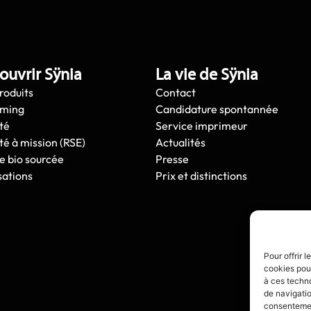
ouvrir Sÿnia
La vie de Sÿnia
roduits
Contact
oming
Candidature spontannée
té
Service imprimeur
té à mission (RSE)
Actualités
e bio sourcée
Presse
sations
Prix et distinctions
Pour offrir 
cookies pour
à ces techn
de navigatio
consentement