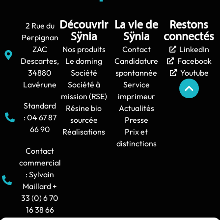
Découvrir
La vie de
Restons
2 Rue du
Sÿnia
Sÿnia
connectés
Perpignan
ZAC
Nos produits
Contact
LinkedIn
Descartes,
Le doming
Candidature
Facebook
34880
Société
spontannée
Youtube
Lavérune
Société à
Service
mission (RSE)
imprimeur
Standard
Résine bio
Actualités
: 04 67 87
sourcée
Presse
66 90
Réalisations
Prix et
distinctions
Contact
commercial
: Sylvain
Maillard +
33 (0) 6 70
16 38 66