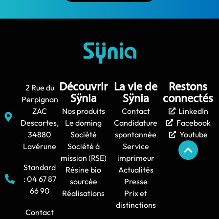
Découvrir
La vie de
Restons
2 Rue du
Sÿnia
Sÿnia
connectés
Perpignan
ZAC
Nos produits
Contact
LinkedIn
Descartes,
Le doming
Candidature
Facebook
34880
Société
spontannée
Youtube
Lavérune
Société à
Service
mission (RSE)
imprimeur
Standard
Résine bio
Actualités
: 04 67 87
sourcée
Presse
66 90
Réalisations
Prix et
distinctions
Contact