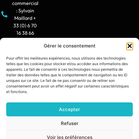
commercial
: Sylvain
Maillard +
33 (0) 6 70
16 38 66
Gérer le consentement
Horaire
d'ouverture
Pour offrir les meilleures expériences, nous utilisons des technologies
: 8h30-12h
telles que les cookies pour stocker et/ou accéder aux informations des
/ 14h -
appareils. Le fait de consentir à ces technologies nous permettra de
traiter des données telles que le comportement de navigation ou les ID
17h30
uniques sur ce site. Le fait de ne pas consentir ou de retirer son
consentement peut avoir un effet négatif sur certaines caractéristiques
contact@synia.fr
et fonctions.
Accepter
SITE CRÉÉ PAR :
DIXIT L’AGENCE
POLITIQUE DE CONFIDENTIALITÉ
Refuser
MENTIONS LÉGALES
Voir les préférences