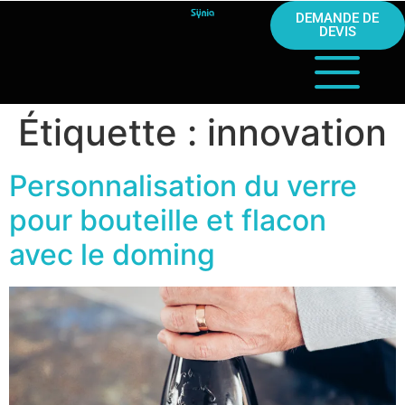
DEMANDE DE
DEVIS
Étiquette :
innovation
Personnalisation du verre
pour bouteille et flacon
avec le doming