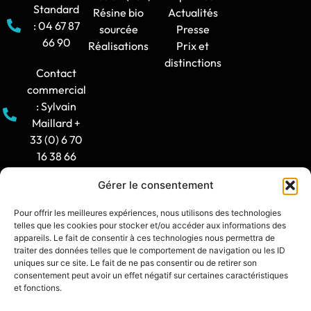
Standard
Résine bio
Actualités
: 04 67 87
sourcée
Presse
66 90
Réalisations
Prix et
distinctions
Contact
commercial
: Sylvain
Maillard +
33 (0) 6 70
16 38 66
Gérer le consentement
Horaire
d'ouverture
Pour offrir les meilleures expériences, nous utilisons des technologies
: 8h30-12h
telles que les cookies pour stocker et/ou accéder aux informations des
/ 14h -
appareils. Le fait de consentir à ces technologies nous permettra de
traiter des données telles que le comportement de navigation ou les ID
17h30
uniques sur ce site. Le fait de ne pas consentir ou de retirer son
consentement peut avoir un effet négatif sur certaines caractéristiques
contact@synia.fr
et fonctions.