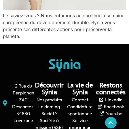
Le saviez-vous ? Nous entamons aujourd’hui la semaine
européenne du développement durable. Sÿnia vous
présente ses différentes actions pour préserver la
planète.
Découvrir
La vie de
Restons
2 Rue du
Sÿnia
Sÿnia
connectés
Perpignan
ZAC
Nos produits
Contact
LinkedIn
Descartes,
Le doming
Candidature
Facebook
34880
Société
spontannée
Youtube
Lavérune
Société à
Service
mission (RSE)
imprimeur