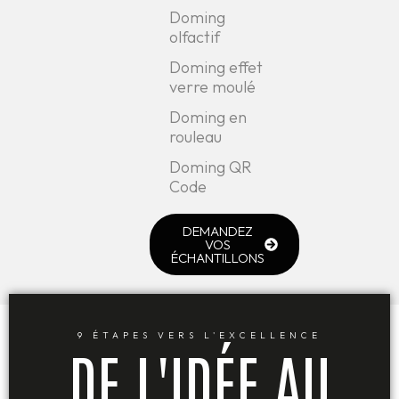
Doming
olfactif
Doming effet
verre moulé
Doming en
rouleau
Doming QR
Code
DEMANDEZ
VOS
ÉCHANTILLONS
9 ÉTAPES VERS L'EXCELLENCE
DE L'IDÉE AU