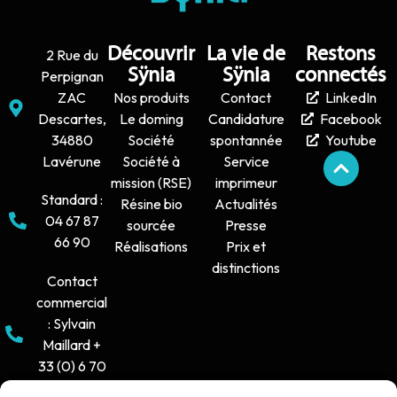
Découvrir
La vie de
Restons
2 Rue du
Sÿnia
Sÿnia
connectés
Perpignan
ZAC
Nos produits
Contact
LinkedIn
Descartes,
Le doming
Candidature
Facebook
34880
Société
spontannée
Youtube
Lavérune
Société à
Service
mission (RSE)
imprimeur
Standard :
Résine bio
Actualités
04 67 87
sourcée
Presse
66 90
Réalisations
Prix et
distinctions
Contact
commercial
: Sylvain
Maillard +
33 (0) 6 70
16 38 66