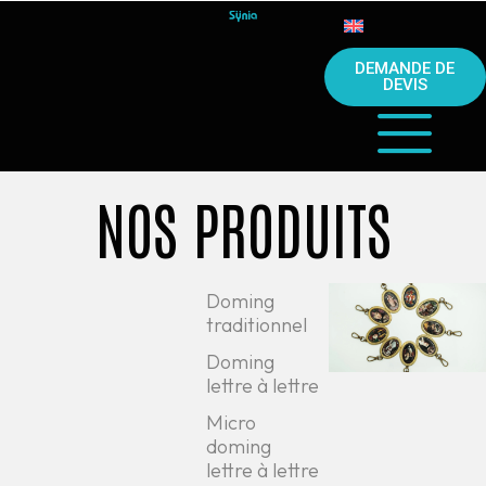
DEMANDE DE
DEVIS
NOS PRODUITS
Doming
traditionnel
Doming
lettre à lettre
Micro
doming
lettre à lettre