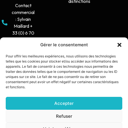
distinctions
Contact
commercial
: Sylvain
Maillard +
33 (0) 6 70
16 38 66
Gérer le consentement
Horaire
Pour offrir les meilleures expériences, nous utilisons des technologies
d'ouverture
telles que les cookies pour stocker et/ou accéder aux informations des
: 8h30-12h /
appareils. Le fait de consentir à ces technologies nous permettra de
traiter des données telles que le comportement de navigation ou les ID
14h - 17h30
uniques sur ce site. Le fait de ne pas consentir ou de retirer son
consentement peut avoir un effet négatif sur certaines caractéristiques
contact@synia.fr
et fonctions.
Accepter
SITE CRÉÉ PAR :
DIXIT L’AGENCE
POLITIQUE DE CONFIDENTIALITÉ
Refuser
MENTIONS LÉGALES