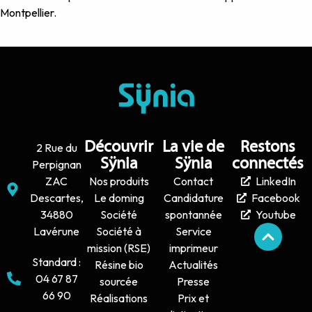
Montpellier.
Découvrir
La vie de
Restons
2 Rue du
Sÿnia
Sÿnia
connectés
Perpignan
ZAC
Nos produits
Contact
LinkedIn
Descartes,
Le doming
Candidature
Facebook
34880
Société
spontannée
Youtube
Lavérune
Société à
Service
mission (RSE)
imprimeur
Standard :
Résine bio
Actualités
04 67 87
sourcée
Presse
66 90
Réalisations
Prix et