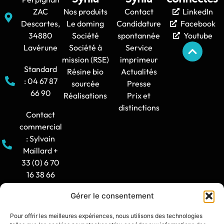
ZAC
Nos produits
Contact
LinkedIn
Descartes,
Le doming
Candidature
Facebook
34880
Société
spontannée
Youtube
Lavérune
Société à
Service
mission (RSE)
imprimeur
Standard
Résine bio
Actualités
: 04 67 87
sourcée
Presse
66 90
Réalisations
Prix et
distinctions
Contact
commercial
: Sylvain
Maillard +
33 (0) 6 70
16 38 66
Gérer le consentement
Horaire
d'ouverture
Pour offrir les meilleures expériences, nous utilisons des technologies
: 8h30-12h