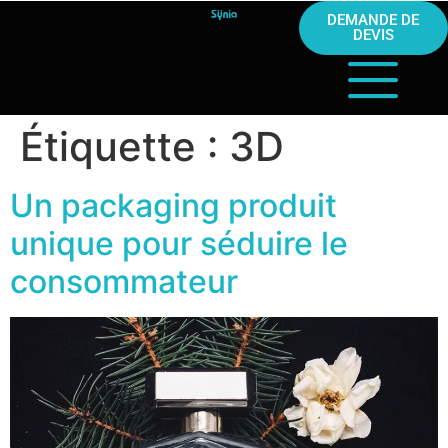
DEMANDE DE
DEVIS
Étiquette :
3D
Un packaging produit
unique pour séduire le
consommateur