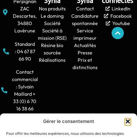
Sÿnia
Sÿnia
connectés
Perpignan
ZAC
Nos produits
Contact
LinkedIn
Descartes,
Le doming
Candidature
Facebook
34880
Société
spontannée
Youtube
Lavérune
Société à
Service
mission (RSE)
imprimeur
Standard
Résine bio
Actualités
: 04 67 87
sourcée
Presse
66 90
Réalisations
Prix et
distinctions
Contact
commercial
: Sylvain
Maillard +
33 (0) 6 70
16 38 66
Gérer le consentement
Horaire
d'ouverture
Pour offrir les meilleures expériences, nous utilisons des technologies
: 8h30-12h