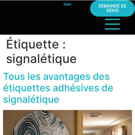
DEMANDE DE
DEVIS
Étiquette :
signalétique
Tous les avantages des
étiquettes adhésives de
signalétique