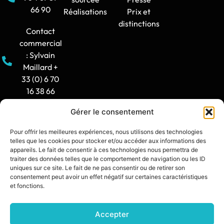
66 90
Réalisations
Prix et
distinctions
Contact
commercial
: Sylvain
Maillard +
33 (0) 6 70
16 38 66
Gérer le consentement
Horaire
d'ouverture
Pour offrir les meilleures expériences, nous utilisons des technologies
: 8h30-12h
telles que les cookies pour stocker et/ou accéder aux informations des
/ 14h -
appareils. Le fait de consentir à ces technologies nous permettra de
traiter des données telles que le comportement de navigation ou les ID
17h30
uniques sur ce site. Le fait de ne pas consentir ou de retirer son
consentement peut avoir un effet négatif sur certaines caractéristiques
contact@synia.fr
et fonctions.
Accepter
SITE CRÉÉ PAR :
DIXIT L’AGENCE