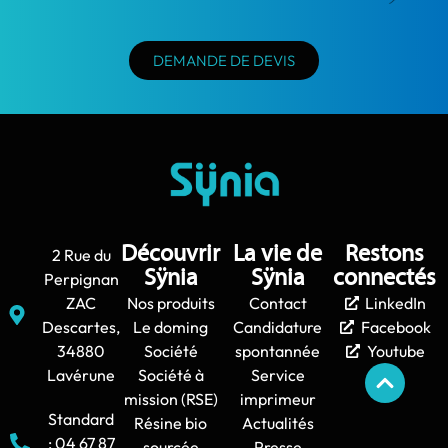
DEMANDE DE DEVIS
Découvrir
La vie de
Restons
2 Rue du
Sÿnia
Sÿnia
connectés
Perpignan
ZAC
Nos produits
Contact
LinkedIn
Descartes,
Le doming
Candidature
Facebook
34880
Société
spontannée
Youtube
Lavérune
Société à
Service
mission (RSE)
imprimeur
Standard
Résine bio
Actualités
: 04 67 87
sourcée
Presse