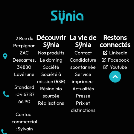
Découvrir
La vie de
Restons
2 Rue du
Sÿnia
Sÿnia
connectés
Perpignan
ZAC
Nos produits
Contact
LinkedIn
Descartes,
Le doming
Candidature
Facebook
34880
Société
spontannée
Youtube
Lavérune
Société à
Service
mission (RSE)
imprimeur
Standard
Résine bio
Actualités
: 04 67 87
sourcée
Presse
66 90
Réalisations
Prix et
distinctions
Contact
commercial
: Sylvain