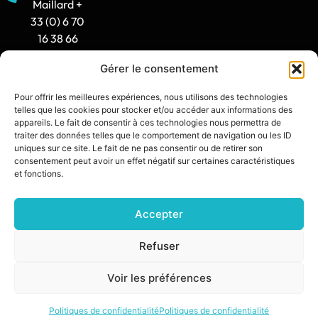
Maillard +
33 (0) 6 70
16 38 66
Gérer le consentement
Horaire
d'ouverture
Pour offrir les meilleures expériences, nous utilisons des technologies
: 8h30-12h
telles que les cookies pour stocker et/ou accéder aux informations des
/ 14h -
appareils. Le fait de consentir à ces technologies nous permettra de
traiter des données telles que le comportement de navigation ou les ID
17h30
uniques sur ce site. Le fait de ne pas consentir ou de retirer son
consentement peut avoir un effet négatif sur certaines caractéristiques
contact@synia.fr
et fonctions.
Accepter
SITE CRÉÉ PAR :
DIXIT L’AGENCE
POLITIQUE DE CONFIDENTIALITÉ
Refuser
MENTIONS LÉGALES
Voir les préférences
© 2026 SŸNIA — TOUS DROITS RÉSERVÉS.
Politiques de confidentialité
Politiques de confidentialité