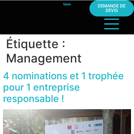
DEMANDE DE
DEVIS
Étiquette :
Management
4 nominations et 1 trophée
pour 1 entreprise
responsable !