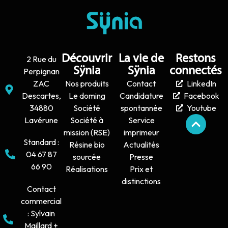
Découvrir
La vie de
Restons
2 Rue du
Sÿnia
Sÿnia
connectés
Perpignan
ZAC
Nos produits
Contact
LinkedIn
Descartes,
Le doming
Candidature
Facebook
34880
Société
spontannée
Youtube
Lavérune
Société à
Service
mission (RSE)
imprimeur
Standard :
Résine bio
Actualités
04 67 87
sourcée
Presse
66 90
Réalisations
Prix et
distinctions
Contact
commercial
: Sylvain
Maillard +