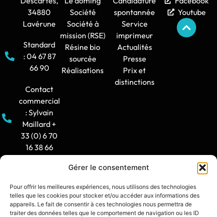
Descartes,
Le doming
Candidature
Facebook
34880
Société
spontannée
Youtube
Lavérune
Société à
Service
mission (RSE)
imprimeur
Standard
Résine bio
Actualités
: 04 67 87
sourcée
Presse
66 90
Réalisations
Prix et
distinctions
Contact
commercial
: Sylvain
Maillard +
33 (0) 6 70
16 38 66
Gérer le consentement
Horaire
d'ouverture
Pour offrir les meilleures expériences, nous utilisons des technologies
: 8h30-12h
telles que les cookies pour stocker et/ou accéder aux informations des
/ 14h -
appareils. Le fait de consentir à ces technologies nous permettra de
traiter des données telles que le comportement de navigation ou les ID
17h30