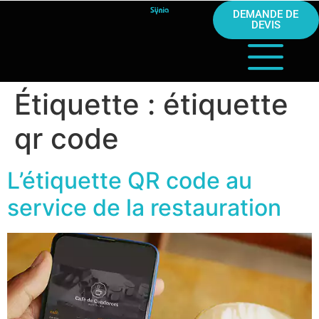
DEMANDE DE
DEVIS
Étiquette :
étiquette
qr code
L’étiquette QR code au
service de la restauration