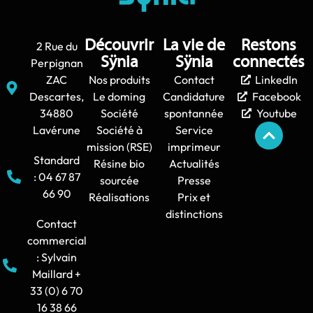
Découvrir
La vie de
Restons
2 Rue du
Sÿnia
Sÿnia
connectés
Perpignan
ZAC
Nos produits
Contact
LinkedIn
Descartes,
Le doming
Candidature
Facebook
34880
Société
spontannée
Youtube
Lavérune
Société à
Service
mission (RSE)
imprimeur
Standard
Résine bio
Actualités
: 04 67 87
sourcée
Presse
66 90
Réalisations
Prix et
distinctions
Contact
commercial
: Sylvain
Maillard +
33 (0) 6 70
16 38 66