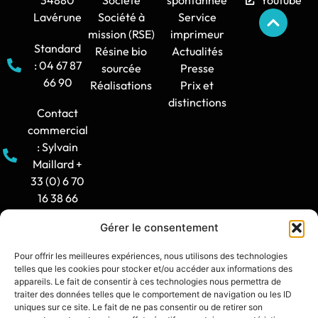
34880
Société
spontannée
Youtube
Lavérune
Société à
Service
mission (RSE)
imprimeur
Standard
Résine bio
Actualités
: 04 67 87
sourcée
Presse
66 90
Réalisations
Prix et
distinctions
Contact
commercial
: Sylvain
Maillard +
33 (0) 6 70
16 38 66
Gérer le consentement
Horaire
d'ouverture
Pour offrir les meilleures expériences, nous utilisons des technologies
: 8h30-12h
telles que les cookies pour stocker et/ou accéder aux informations des
/ 14h -
appareils. Le fait de consentir à ces technologies nous permettra de
traiter des données telles que le comportement de navigation ou les ID
17h30
uniques sur ce site. Le fait de ne pas consentir ou de retirer son