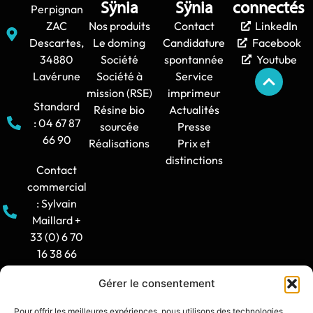
Sÿnia
Sÿnia
connectés
Perpignan
ZAC
Nos produits
Contact
LinkedIn
Descartes,
Le doming
Candidature
Facebook
34880
Société
spontannée
Youtube
Lavérune
Société à
Service
mission (RSE)
imprimeur
Standard
Résine bio
Actualités
: 04 67 87
sourcée
Presse
66 90
Réalisations
Prix et
distinctions
Contact
commercial
: Sylvain
Maillard +
33 (0) 6 70
16 38 66
Gérer le consentement
Horaire
d'ouverture
Pour offrir les meilleures expériences, nous utilisons des technologies