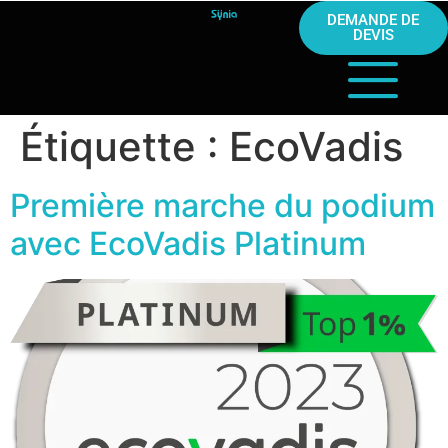
DEMANDE DE
DEVIS
Étiquette :
EcoVadis
Première marche du podium
avec EcoVadis Platinum