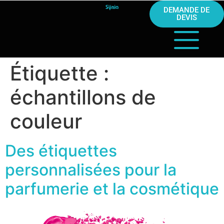
DEMANDE DE
DEVIS
Étiquette :
échantillons de
couleur
Des étiquettes
personnalisées pour la
parfumerie et la cosmétique