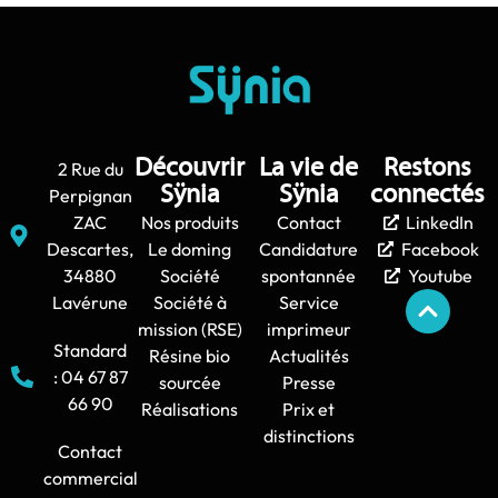
Découvrir
La vie de
Restons
2 Rue du
Sÿnia
Sÿnia
connectés
Perpignan
ZAC
Nos produits
Contact
LinkedIn
Descartes,
Le doming
Candidature
Facebook
34880
Société
spontannée
Youtube
Lavérune
Société à
Service
mission (RSE)
imprimeur
Standard
Résine bio
Actualités
: 04 67 87
sourcée
Presse
66 90
Réalisations
Prix et
distinctions
Contact
commercial