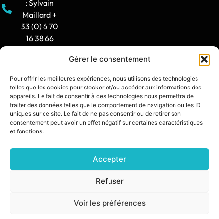
: Sylvain
Maillard +
33 (0) 6 70
16 38 66
Gérer le consentement
Horaire
d'ouverture
Pour offrir les meilleures expériences, nous utilisons des technologies
: 8h30-12h
telles que les cookies pour stocker et/ou accéder aux informations des
/ 14h -
appareils. Le fait de consentir à ces technologies nous permettra de
traiter des données telles que le comportement de navigation ou les ID
17h30
uniques sur ce site. Le fait de ne pas consentir ou de retirer son
consentement peut avoir un effet négatif sur certaines caractéristiques
contact@synia.fr
et fonctions.
Accepter
SITE CRÉÉ PAR :
DIXIT L’AGENCE
POLITIQUE DE CONFIDENTIALITÉ
Refuser
MENTIONS LÉGALES
Voir les préférences
© 2026 SŸNIA — TOUS DROITS RÉSERVÉS.