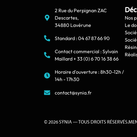
Déc
2 Rue du Perpignan ZAC
Descartes,
Nos p
34880 Lavérune
Le d
Socié
Standard : 04 67 87 66 90
Socié
Résin
Contact commercial : Sylvain
Réali
Maillard + 33 (0) 6 70 16 38 66
Horaire d'ouverture : 8h30-12h /
14h - 17h30
contact@synia.fr
© 2026 SŸNIA — TOUS DROITS RÉSERVÉS.
MEN