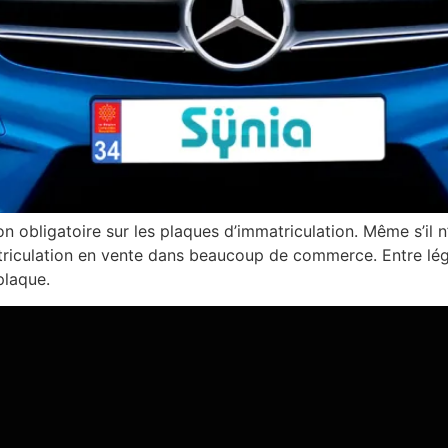
n obligatoire sur les plaques d’immatriculation. Même s’il n
triculation en vente dans beaucoup de commerce. Entre légi
plaque.