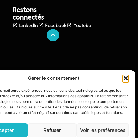
Restons
connectés
LinkedIn
Facebook
Youtube
Gérer le consentement
les meilleures expériences, nous utilisons des technologies telles que les
 stocker et/ou accéder aux informations des appareils. Le fait de consentir
ologies nous permettra de traiter des données telles que le comportement
n ou les ID uniques sur ce site. Le fait de ne pas consentir ou de retirer son
 peut avoir un effet négatif sur certaines caractéristiques et fonctions.
IXIT L’AGENCE
cepter
Refuser
Voir les préférences