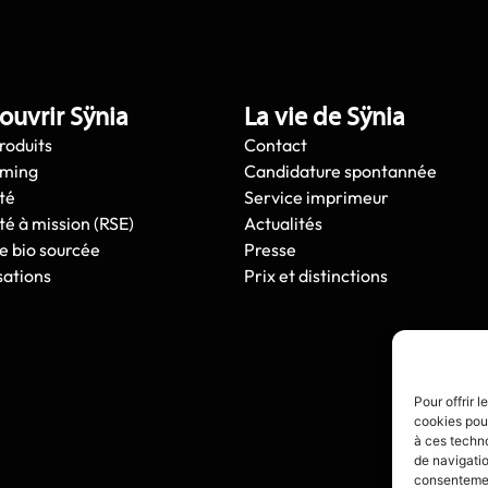
ouvrir Sÿnia
La vie de Sÿnia
roduits
Contact
oming
Candidature spontannée
té
Service imprimeur
té à mission (RSE)
Actualités
e bio sourcée
Presse
sations
Prix et distinctions
Pour offrir 
cookies pour
à ces techn
de navigatio
consentement