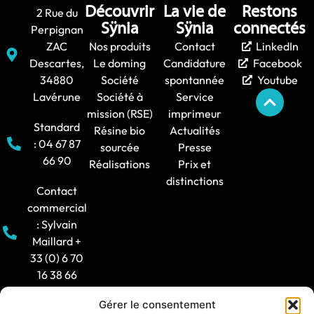
Découvrir
La vie de
Restons
2 Rue du
Sÿnia
Sÿnia
connectés
Perpignan
ZAC
Nos produits
Contact
LinkedIn
Descartes,
Le doming
Candidature
Facebook
34880
Société
spontannée
Youtube
Lavérune
Société à
Service
mission (RSE)
imprimeur
Standard
Résine bio
Actualités
: 04 67 87
sourcée
Presse
66 90
Réalisations
Prix et
distinctions
Contact
commercial
: Sylvain
Maillard +
33 (0) 6 70
16 38 66
Gérer le consentement
Horaire