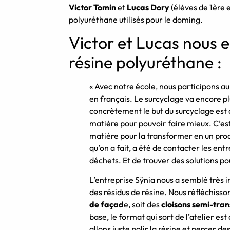
Victor Tomin
et
Lucas Dory
(élèves de 1ère 
polyuréthane utilisés pour le doming.
Victor et Lucas nous e
résine polyuréthane :
« Avec notre école, nous participons au
en français. Le surcyclage va encore pl
concrètement le but du surcyclage est d
matière pour pouvoir faire mieux. C’est
matière pour la transformer en un prod
qu’on a fait, a été de contacter les ent
déchets. Et de trouver des solutions pou
L’entreprise Sÿnia nous a semblé très i
des résidus de résine. Nous réfléchisso
de façad
e, soit des
cloisons semi-tra
base, le format qui sort de l’atelier e
allons juste polir la résine et percer de