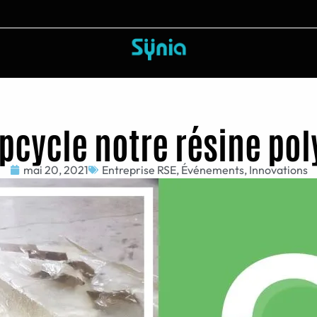
pcycle notre résine po
mai 20, 2021
Entreprise RSE
,
Événements
,
Innovations