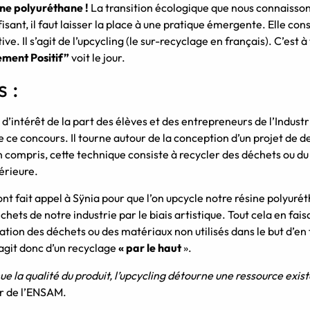
sine polyuréthane !
La transition écologique que nous connaiss
isant, il faut laisser la place à une pratique émergente. Elle cons
ive. Il s’agit de l’upcycling (le sur-recyclage en français). C’est
ment Positif”
voit le jour.
s :
d’intérêt de la part des élèves et des entrepreneurs de l’Indust
 ce concours. Il tourne autour de la conception d’un projet de de
en compris, cette technique consiste à recycler des déchets ou du 
périeure.
nt fait appel à Sÿnia pour que l’on upcycle notre résine polyuré
chets de notre industrie par le biais artistique. Tout cela en fais
ilisation des déchets ou des matériaux non utilisés dans le but d’e
 s’agit donc d’un recyclage
« par le haut
».
e la qualité du produit, l’upcycling détourne une ressource exi
ur de l’ENSAM.