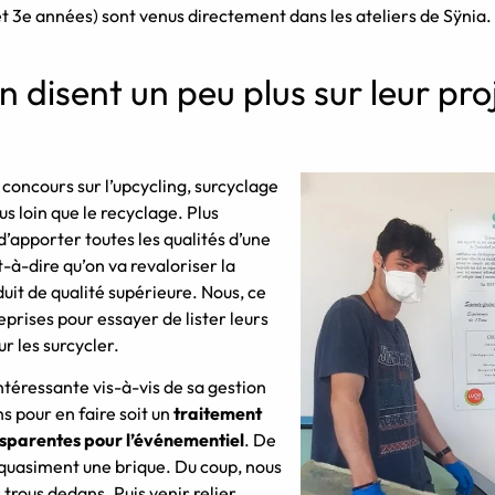
et 3e années) sont venus directement dans les ateliers de Sÿnia. 
n disent un peu plus sur leur pro
 concours sur l’upcycling, surcyclage
us loin que le recyclage. Plus
’apporter toutes les qualités d’une
-à-dire qu’on va revaloriser la
uit de qualité supérieure.
Nous, ce
reprises pour essayer de lister leurs
r les surcycler.
ntéressante vis-à-vis de sa gestion
ns pour en faire soit un
traitement
nsparentes pour l’événementiel
. De
st quasiment une brique. Du coup, nous
s trous dedans. Puis venir relier