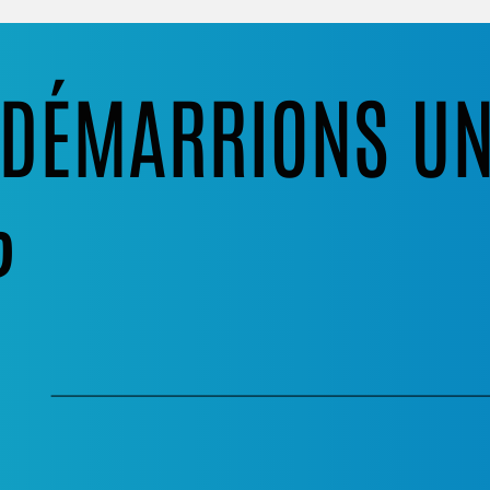
S DÉMARRIONS U
?