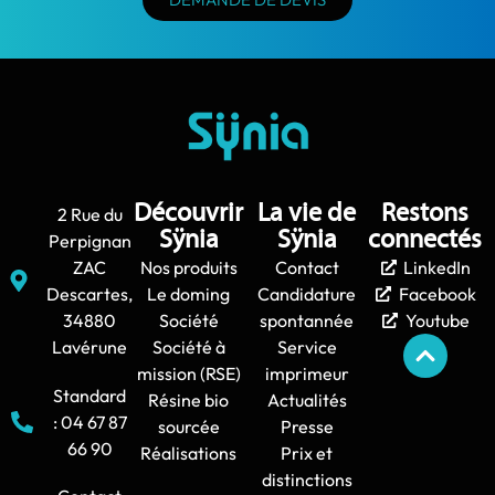
Découvrir
La vie de
Restons
2 Rue du
Sÿnia
Sÿnia
connectés
Perpignan
ZAC
Nos produits
Contact
LinkedIn
Descartes,
Le doming
Candidature
Facebook
34880
Société
spontannée
Youtube
Lavérune
Société à
Service
mission (RSE)
imprimeur
Standard
Résine bio
Actualités
: 04 67 87
sourcée
Presse
66 90
Réalisations
Prix et
distinctions