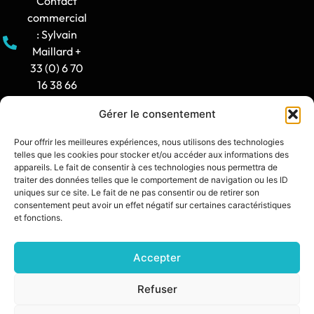
Contact
commercial
: Sylvain
Maillard +
33 (0) 6 70
16 38 66
Gérer le consentement
Horaire
d'ouverture
Pour offrir les meilleures expériences, nous utilisons des technologies
: 8h30-12h
telles que les cookies pour stocker et/ou accéder aux informations des
/ 14h -
appareils. Le fait de consentir à ces technologies nous permettra de
traiter des données telles que le comportement de navigation ou les ID
17h30
uniques sur ce site. Le fait de ne pas consentir ou de retirer son
consentement peut avoir un effet négatif sur certaines caractéristiques
contact@synia.fr
et fonctions.
Accepter
SITE CRÉÉ PAR :
DIXIT L’AGENCE
POLITIQUE DE CONFIDENTIALITÉ
Refuser
MENTIONS LÉGALES