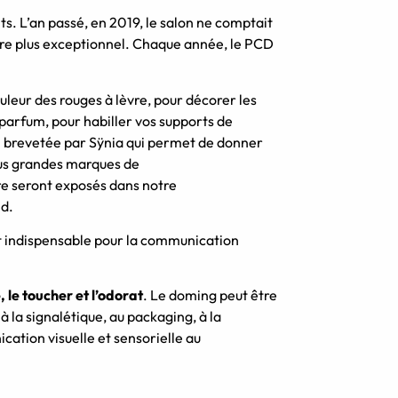
ts.
L’an passé, en 2019, le salon ne comptait
e plus exceptionnel.
Chaque année, le PCD
uleur des rouges à lèvre, pour décorer les
 parfum, pour habiller vos supports de
n brevetée par
Sÿnia
qui permet de donner
lus grandes marques de
re seront exposés dans notre
nd.
nt indispensable pour la communication
, le toucher et l’odorat
.
Le
doming
peut être
à la signalétique, au packaging, à la
ation visuelle et sensorielle au