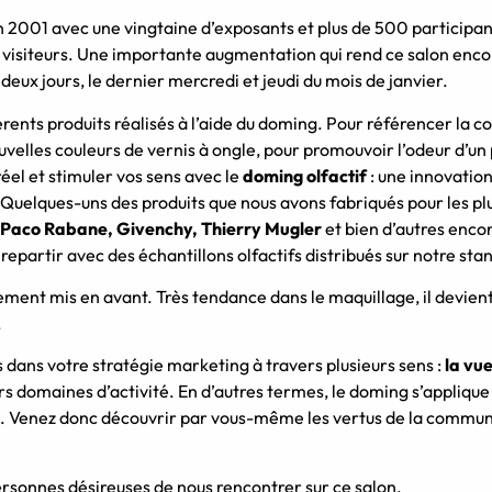
n 2001 avec une vingtaine d’exposants et plus de 500 participan
visiteurs.
Une importante augmentation qui rend ce salon encor
deux jours, le dernier mercredi et jeudi du mois de janvier.
érents produits réalisés à l’aide du
doming
.
Pour référencer la co
uvelles couleurs de vernis à ongle, pour promouvoir l’odeur d’un
éel et stimuler vos sens avec le
doming
olfactif
:
une innovatio
Quelques-uns des produits que nous avons fabriqués pour les p
 Paco Rabane, Givenchy, Thierry
Mugler
et bien d’autres enco
artir avec des échantillons olfactifs distribués sur notre sta
rement mis en avant.
Très tendance dans le maquillage, il devie
.
dans votre stratégie marketing à travers plusieurs sens :
la vue
urs domaines d’activité.
En d’autres termes, le doming s’applique 
.
Venez donc découvrir par vous-même les vertus de la communic
rsonnes désireuses de nous rencontrer sur ce salon.