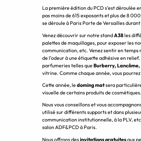
La première édition du PCD s’est déroulée e
pas moins de 615 exposants et plus de 8 000 
se déroule à Paris Porte de Versailles durant 
Venez découvrir sur notre stand
A38
les diff
palettes de maquillages, pour exposer les no
communication, etc.
Venez sentir en temps r
de l’odeur à une étiquette adhésive en relief.
parfumeries telles que
Burberry, Lancôme,
vitrine.
Comme chaque année, vous pourrez rep
Cette année, le
doming
mat
sera particuliè
visuelle de certains produits de cosmétiques
Nous vous conseillons et vous accompagnons 
utilisé sur différents supports et dans plusie
communication institutionnelle, à la PLV, etc
salon
ADF&PCD
à Paris.
Nous offrons des
invitations gratuites
aux pe