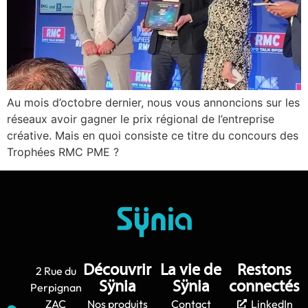
Au mois d’octobre dernier, nous vous annoncions sur les
réseaux avoir gagner le prix régional de l’entreprise
créative. Mais en quoi consiste ce titre du concours des
Trophées RMC PME ?
Découvrir
La vie de
Restons
2 Rue du
Sÿnia
Sÿnia
connectés
Perpignan
ZAC
Nos produits
Contact
LinkedIn