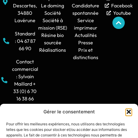
Descartes,
Le doming
Candidature
Facebook
34880
Société
spontannée
Youtube
Lavérune
Société à
Service
mission (RSE)
imprimeur
Standard
Résine bio
Actualités
: 04 67 87
sourcée
Presse
66 90
Réalisations
Prix et
distinctions
Contact
commercial
: Sylvain
Maillard +
33 (0) 6 70
16 38 66
Gérer le consentement
Horaire
d'ouverture
Pour offrir les meilleures expériences, nous utilisons des technologies
: 8h30-12h
telles que les cookies pour stocker et/ou accéder aux informations des
/ 14h -
appareils. Le fait de consentir à ces technologies nous permettra de