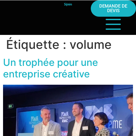
DEMANDE DE
DEVIS
Étiquette :
volume
Un trophée pour une
entreprise créative