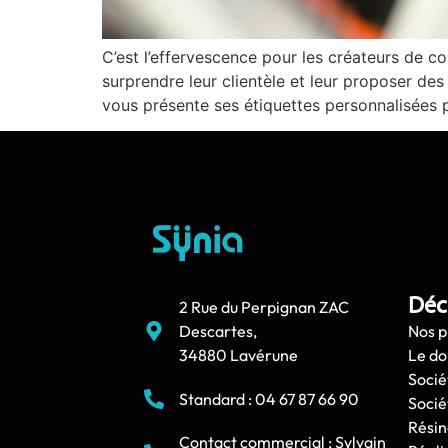
C’est l’effervescence pour les créateurs de c
surprendre leur clientèle et leur proposer de
vous présente ses étiquettes personnalisées
Déc
2 Rue du Perpignan ZAC
Descartes,
Nos p
34880 Lavérune
Le d
Socié
Standard : 04 67 87 66 90
Socié
Résin
Contact commercial : Sylvain