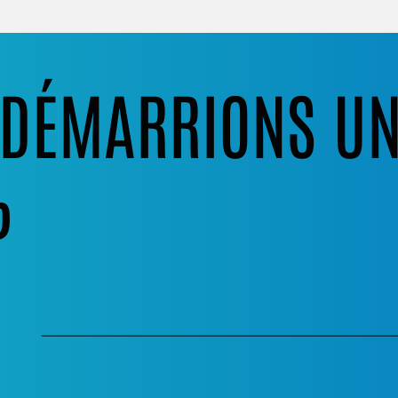
S DÉMARRIONS U
?