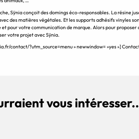
les animaux, …
arche, Sÿnia conçoit des domings éco-responsables. La résine ju
vec des matières végétales. Et les supports adhésifs vinyles son
et pour votre communication de marque. Alors pour proposer d
er votre projet avec Sÿnia.
synia.fr/contact/?utm_source=menu » newwindow= »yes »] Contacte
urraient vous intéresser..