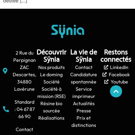
dédiée […]
Découvrir
La vie de
Restons
2 Rue du
Sÿnia
Sÿnia
connectés
Perpignan
ZAC
Nos produits
Contact
LinkedIn
Descartes,
Le doming
Candidature
Facebook
34880
Société
spontannée
Youtube
Lavérune
Société à
Service
mission (RSE)
imprimeur
Standard
Résine bio
Actualités
: 04 67 87
sourcée
Presse
66 90
Réalisations
Prix et
distinctions
Contact