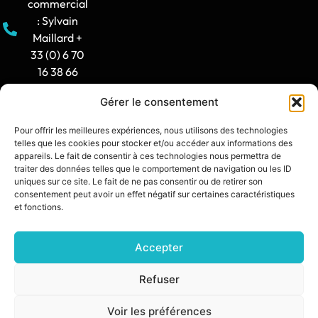
commercial
: Sylvain
Maillard +
33 (0) 6 70
16 38 66
Gérer le consentement
Horaire
d'ouverture
Pour offrir les meilleures expériences, nous utilisons des technologies
: 8h30-12h
telles que les cookies pour stocker et/ou accéder aux informations des
/ 14h -
appareils. Le fait de consentir à ces technologies nous permettra de
traiter des données telles que le comportement de navigation ou les ID
17h30
uniques sur ce site. Le fait de ne pas consentir ou de retirer son
consentement peut avoir un effet négatif sur certaines caractéristiques
contact@synia.fr
et fonctions.
Accepter
SITE CRÉÉ PAR :
DIXIT L’AGENCE
POLITIQUE DE CONFIDENTIALITÉ
Refuser
MENTIONS LÉGALES
Voir les préférences