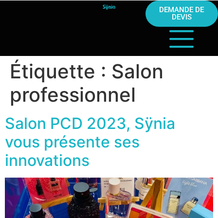
DEMANDE DE
DEVIS
Étiquette :
Salon
professionnel
Salon PCD 2023, Sÿnia
vous présente ses
innovations