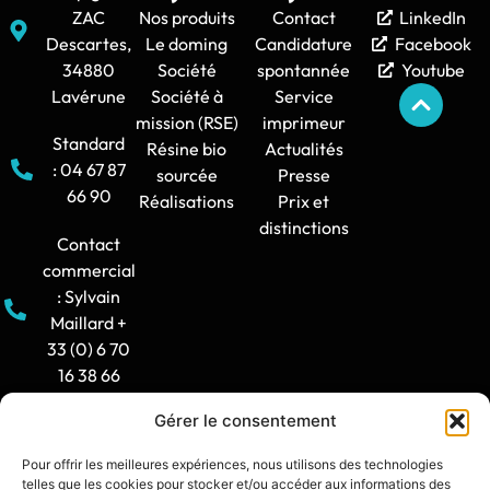
ZAC
Nos produits
Contact
LinkedIn
Descartes,
Le doming
Candidature
Facebook
34880
Société
spontannée
Youtube
Lavérune
Société à
Service
mission (RSE)
imprimeur
Standard
Résine bio
Actualités
: 04 67 87
sourcée
Presse
66 90
Réalisations
Prix et
distinctions
Contact
commercial
: Sylvain
Maillard +
33 (0) 6 70
16 38 66
Gérer le consentement
Horaire
d'ouverture
Pour offrir les meilleures expériences, nous utilisons des technologies
: 8h30-12h
telles que les cookies pour stocker et/ou accéder aux informations des