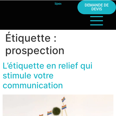
DEMANDE DE
DEVIS
Étiquette :
prospection
L’étiquette en relief qui
stimule votre
communication