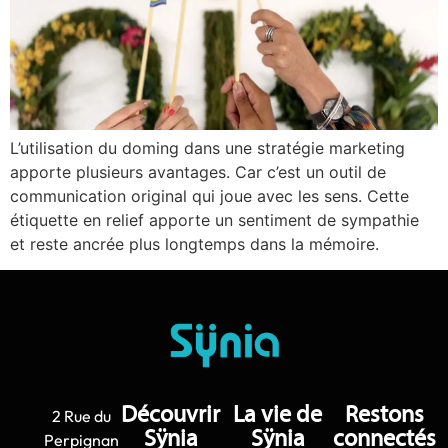
L’utilisation du doming dans une stratégie marketing
apporte plusieurs avantages. Car c’est un outil de
communication original qui joue avec les sens. Cette
étiquette en relief apporte un sentiment de sympathie
et reste ancrée plus longtemps dans la mémoire.
Découvrir
La vie de
Restons
2 Rue du
Sÿnia
Sÿnia
connectés
Perpignan