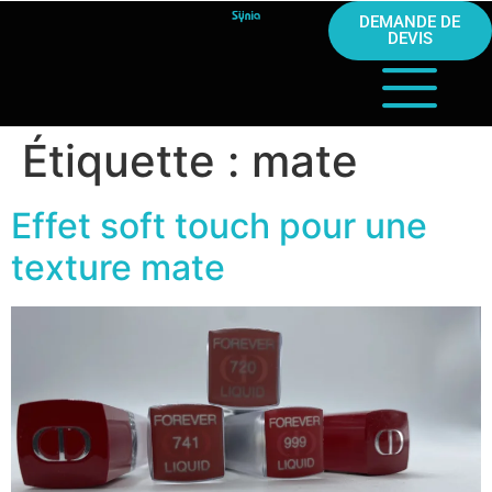
DEMANDE DE
DEVIS
Étiquette :
mate
Effet soft touch pour une
texture mate