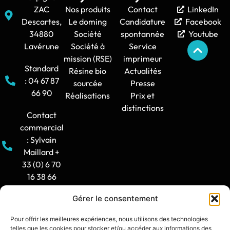
ZAC
Nos produits
Contact
LinkedIn
Descartes,
Le doming
Candidature
Facebook
34880
Société
spontannée
Youtube
Lavérune
Société à
Service
mission (RSE)
imprimeur
Standard
Résine bio
Actualités
: 04 67 87
sourcée
Presse
66 90
Réalisations
Prix et
distinctions
Contact
commercial
: Sylvain
Maillard +
33 (0) 6 70
16 38 66
Gérer le consentement
Horaire
d'ouverture
Pour offrir les meilleures expériences, nous utilisons des technologies
: 8h30-12h
telles que les cookies pour stocker et/ou accéder aux informations des