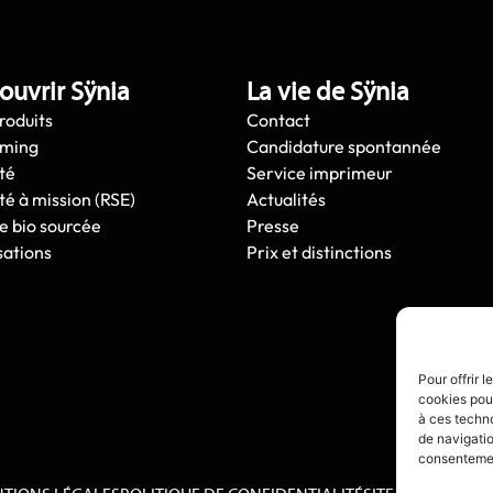
ouvrir Sÿnia
La vie de Sÿnia
roduits
Contact
oming
Candidature spontannée
té
Service imprimeur
té à mission (RSE)
Actualités
e bio sourcée
Presse
sations
Prix et distinctions
Pour offrir 
cookies pour
à ces techn
de navigatio
consentement