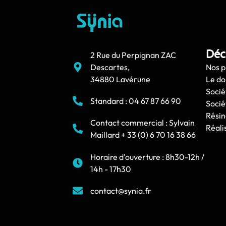
Déc
2 Rue du Perpignan ZAC
Descartes,
Nos p
34880 Lavérune
Le d
Socié
Standard : 04 67 87 66 90
Socié
Résin
Contact commercial : Sylvain
Réali
Maillard + 33 (0) 6 70 16 38 66
Horaire d'ouverture : 8h30-12h /
14h - 17h30
contact@synia.fr