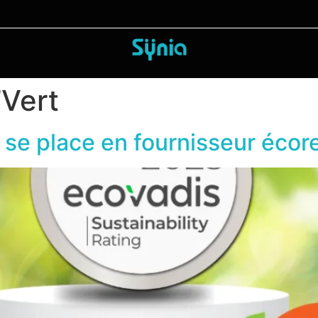
’Vert
a se place en fournisseur éco