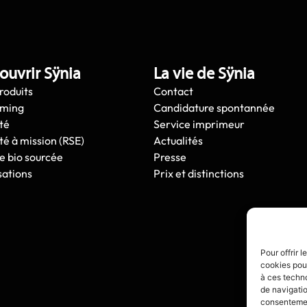
ouvrir Sÿnia
La vie de Sÿnia
roduits
Contact
oming
Candidature spontannée
té
Service imprimeur
té à mission (RSE)
Actualités
e bio sourcée
Presse
sations
Prix et distinctions
Pour offrir 
cookies pour
à ces techn
de navigatio
consentement