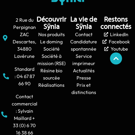
Découvrir
La vie de
Restons
2 Rue du
Sÿnia
Sÿnia
connectés
Perpignan
ZAC
Nos produits
Contact
LinkedIn
Descartes,
Le doming
Candidature
Facebook
34880
Société
spontannée
Youtube
Lavérune
Société à
Service
mission (RSE)
imprimeur
Standard
Résine bio
Actualités
: 04 67 87
sourcée
Presse
66 90
Réalisations
Prix et
distinctions
Contact
commercial
: Sylvain
Maillard +
33 (0) 6 70
16 38 66