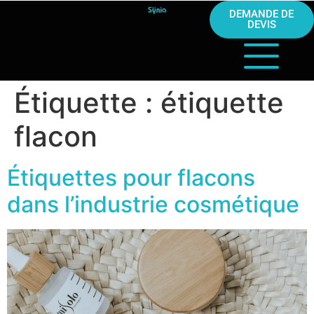
DEMANDE DE
DEVIS
Étiquette :
étiquette
flacon
Étiquettes pour flacons
dans l’industrie cosmétique