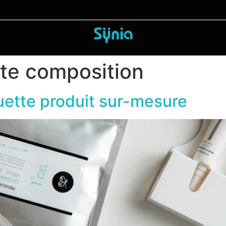
tte composition
quette produit sur-mesure