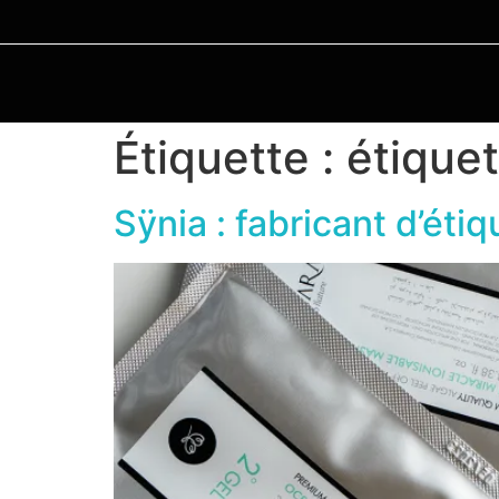
Étiquette :
étique
Sÿnia : fabricant d’éti