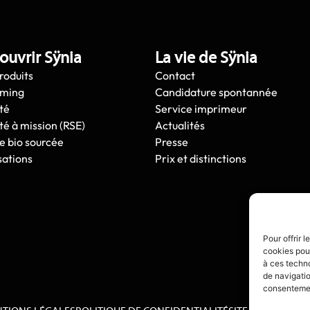
ouvrir Sÿnia
La vie de Sÿnia
roduits
Contact
oming
Candidature spontannée
té
Service imprimeur
té à mission (RSE)
Actualités
e bio sourcée
Presse
sations
Prix et distinctions
Pour offrir 
cookies pour
à ces techn
de navigatio
consentement