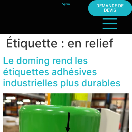
DEMANDE DE
DEVIS
Étiquette :
en relief
Le doming rend les
étiquettes adhésives
industrielles plus durables