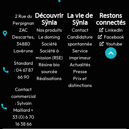
Découvrir
La vie de
Restons
2 Rue du
Sÿnia
Sÿnia
connectés
Perpignan
ZAC
Nos produits
Contact
LinkedIn
Descartes,
Le doming
Candidature
Facebook
34880
Société
spontannée
Youtube
Lavérune
Société à
Service
mission (RSE)
imprimeur
Standard
Résine bio
Actualités
: 04 67 87
sourcée
Presse
66 90
Réalisations
Prix et
distinctions
Contact
commercial
: Sylvain
Maillard +
33 (0) 6 70
16 38 66