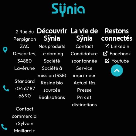
Découvrir
La vie de
Restons
2 Rue du
Sÿnia
Sÿnia
connectés
Perpignan
ZAC
Nos produits
Contact
LinkedIn
Descartes,
Le doming
Candidature
Facebook
34880
Société
spontannée
Youtube
Lavérune
Société à
Service
mission (RSE)
imprimeur
Standard
Résine bio
Actualités
: 04 67 87
sourcée
Presse
66 90
Réalisations
Prix et
distinctions
Contact
commercial
: Sylvain
Maillard +