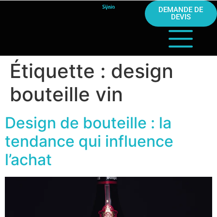
DEMANDE DE
DEVIS
Étiquette :
design
bouteille vin
Design de bouteille : la
tendance qui influence
l’achat