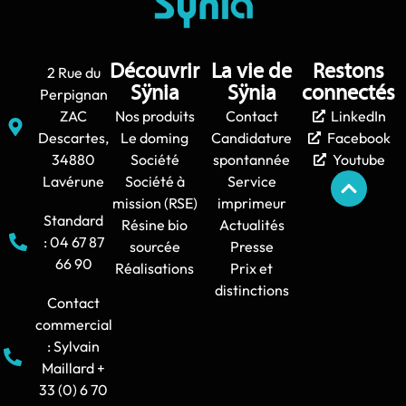
Découvrir
La vie de
Restons
2 Rue du
Sÿnia
Sÿnia
connectés
Perpignan
ZAC
Nos produits
Contact
LinkedIn
Descartes,
Le doming
Candidature
Facebook
34880
Société
spontannée
Youtube
Lavérune
Société à
Service
mission (RSE)
imprimeur
Standard
Résine bio
Actualités
: 04 67 87
sourcée
Presse
66 90
Réalisations
Prix et
distinctions
Contact
commercial
: Sylvain
Maillard +
33 (0) 6 70