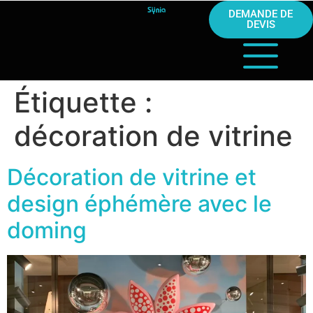
DEMANDE DE
DEVIS
Étiquette :
décoration de vitrine
Décoration de vitrine et
design éphémère avec le
doming