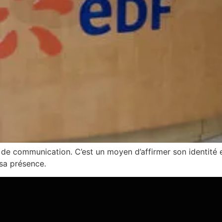
 de communication. C’est un moyen d’affirmer son identité e
sa présence.