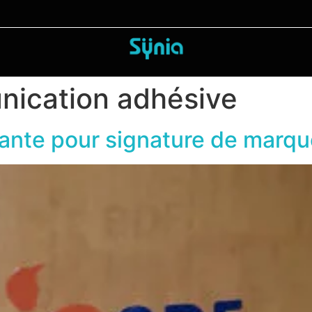
ication adhésive
lante pour signature de marq