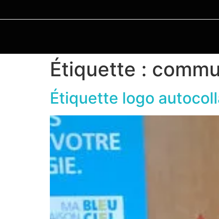
Étiquette :
commun
Étiquette logo autocol