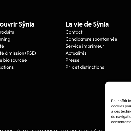
ouvrir Sÿnia
La vie de Sÿnia
roduits
Contact
oming
Candidature spontannée
té
Service imprimeur
té à mission (RSE)
Actualités
e bio sourcée
Presse
sations
Prix et distinctions
Pour offrir 
cookies pour
à ces techn
de navigatio
consentement