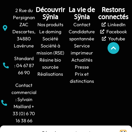
Découvrir
La vie de
Restons
2 Rue du
Sÿnia
Sÿnia
connectés
Perpignan
ZAC
Nos produits
Contact
LinkedIn
Descartes,
Le doming
Candidature
Facebook
34880
Société
spontannée
Youtube
Lavérune
Société à
Service
mission (RSE)
imprimeur
Standard
Résine bio
Actualités
: 04 67 87
sourcée
Presse
66 90
Réalisations
Prix et
distinctions
Contact
commercial
: Sylvain
Maillard +
33 (0) 6 70
16 38 66