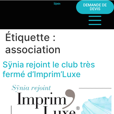
DEMANDE DE
DEVIS
Étiquette :
association
Sÿnia rejoint le club très
fermé d’Imprim’Luxe