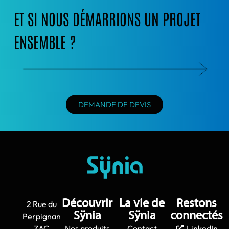
ET SI NOUS DÉMARRIONS UN PROJET
ENSEMBLE ?
DEMANDE DE DEVIS
Découvrir
La vie de
Restons
2 Rue du
Sÿnia
Sÿnia
connectés
Perpignan
ZAC
Nos produits
Contact
LinkedIn