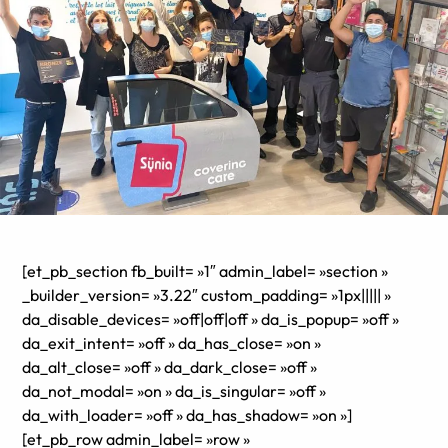
[et_pb_section fb_built= »1″ admin_label= »section »
_builder_version= »3.22″ custom_padding= »1px||||| »
da_disable_devices= »off|off|off » da_is_popup= »off »
da_exit_intent= »off » da_has_close= »on »
da_alt_close= »off » da_dark_close= »off »
da_not_modal= »on » da_is_singular= »off »
da_with_loader= »off » da_has_shadow= »on »]
[et_pb_row admin_label= »row »