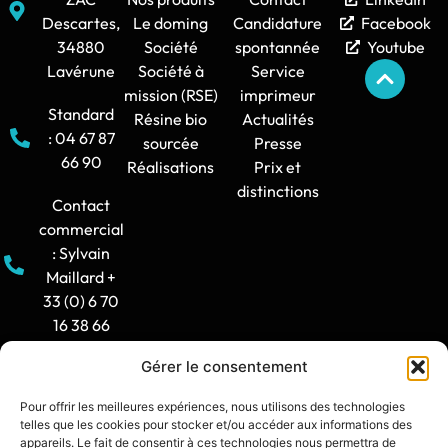
Descartes,
Le doming
Candidature
Facebook
34880
Société
spontannée
Youtube
Lavérune
Société à
Service
mission (RSE)
imprimeur
Standard
Résine bio
Actualités
: 04 67 87
sourcée
Presse
66 90
Réalisations
Prix et
distinctions
Contact
commercial
: Sylvain
Maillard +
33 (0) 6 70
16 38 66
Gérer le consentement
Horaire
d'ouverture
Pour offrir les meilleures expériences, nous utilisons des technologies
: 8h30-12h
telles que les cookies pour stocker et/ou accéder aux informations des
/ 14h -
appareils. Le fait de consentir à ces technologies nous permettra de