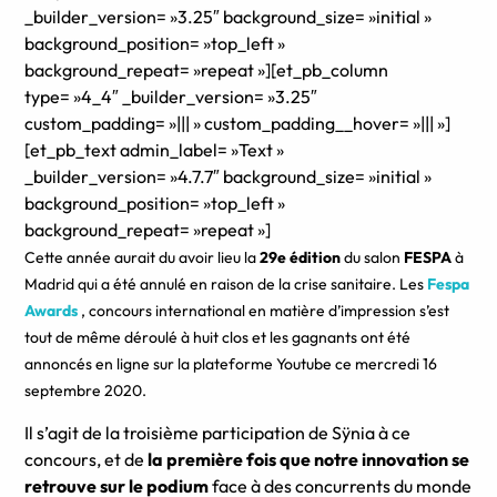
_builder_version= »3.25″ background_size= »initial »
background_position= »top_left »
background_repeat= »repeat »][et_pb_column
type= »4_4″ _builder_version= »3.25″
custom_padding= »||| » custom_padding__hover= »||| »]
[et_pb_text admin_label= »Text »
_builder_version= »4.7.7″ background_size= »initial »
background_position= »top_left »
background_repeat= »repeat »]
Cette année aurait du avoir lieu la
29e édition
du salon
FESPA
à
Madrid qui a été annulé en raison de la crise sanitaire.
Les
Fespa
Awards
, concours international en matière d’impression s’est
tout de même déroulé à huit clos et les gagnants ont été
annoncés en ligne sur la plateforme Youtube ce mercredi 16
septembre 2020.
Il s’agit de la troisième participation de Sÿnia à ce
concours, et de
la première fois que notre innovation se
retrouve sur le podium
face à des concurrents du monde