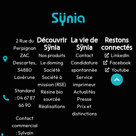
Découvrir
La vie de
Restons
2 Rue du
Sÿnia
Sÿnia
connectés
Perpignan
ZAC
Nos produits
Contact
LinkedIn
Descartes,
Le doming
Candidature
Facebook
34880
Société
spontannée
Youtube
Lavérune
Société à
Service
mission (RSE)
imprimeur
Standard
Résine bio
Actualités
: 04 67 87
sourcée
Presse
66 90
Réalisations
Prix et
distinctions
Contact
commercial
: Sylvain