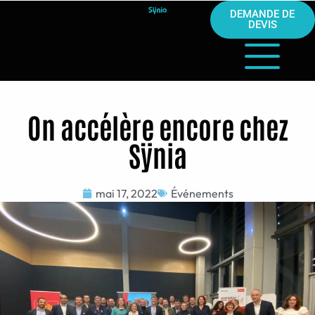
DEMANDE DE
DEVIS
On accélère encore chez
Sÿnia
mai 17, 2022
Événements