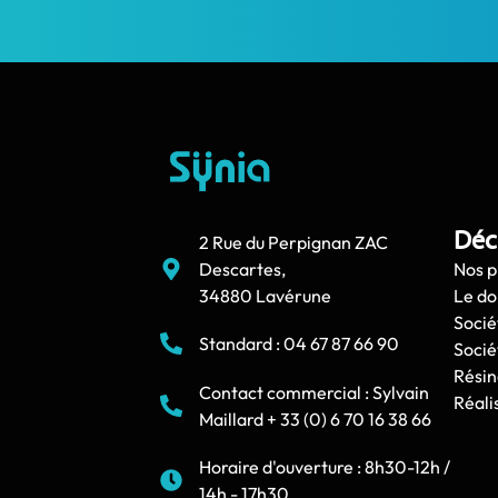
Déc
2 Rue du Perpignan ZAC
Descartes,
Nos p
34880 Lavérune
Le d
Socié
Standard : 04 67 87 66 90
Socié
Résin
Contact commercial : Sylvain
Réali
Maillard + 33 (0) 6 70 16 38 66
Horaire d'ouverture : 8h30-12h /
14h - 17h30