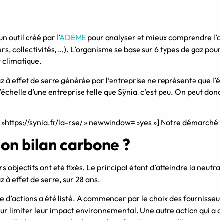
n outil créé par l’
ADEME
pour analyser et mieux comprendre l’ac
ers, collectivités, …). L’organisme se base sur 6 types de gaz pou
t climatique.
az à effet de serre générée par l’entreprise ne représente que l’éq
échelle d’une entreprise telle que Sÿnia, c’est peu. On peut don
= »https://synia.fr/la-rse/ » newwindow= »yes »] Notre démarché
n bilan carbone ?
rs objectifs ont été fixés. Le principal étant d’atteindre la neut
 à effet de serre, sur 28 ans.
re d’actions a été listé. A commencer par le choix des fournisse
r limiter leur impact environnemental. Une autre action qui a d’