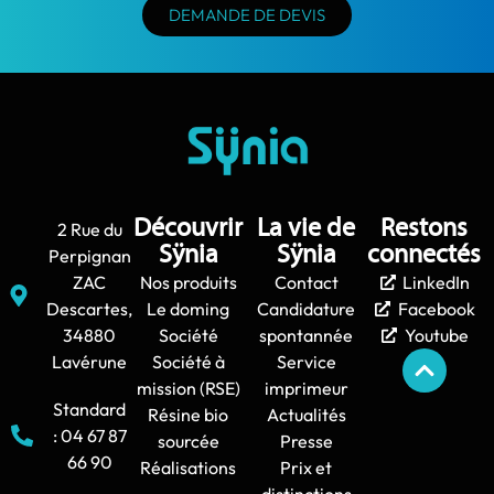
DEMANDE DE DEVIS
Découvrir
La vie de
Restons
2 Rue du
Sÿnia
Sÿnia
connectés
Perpignan
ZAC
Nos produits
Contact
LinkedIn
Descartes,
Le doming
Candidature
Facebook
34880
Société
spontannée
Youtube
Lavérune
Société à
Service
mission (RSE)
imprimeur
Standard
Résine bio
Actualités
: 04 67 87
sourcée
Presse
66 90
Réalisations
Prix et
distinctions