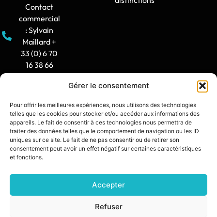
Contact
commercial
: Sylvain
Maillard +
33 (0) 6 70
16 38 66
Gérer le consentement
Horaire
d'ouverture
Pour offrir les meilleures expériences, nous utilisons des technologies
: 8h30-12h
telles que les cookies pour stocker et/ou accéder aux informations des
/ 14h -
appareils. Le fait de consentir à ces technologies nous permettra de
traiter des données telles que le comportement de navigation ou les ID
17h30
uniques sur ce site. Le fait de ne pas consentir ou de retirer son
consentement peut avoir un effet négatif sur certaines caractéristiques
contact@synia.fr
et fonctions.
Accepter
SITE CRÉÉ PAR :
DIXIT L’AGENCE
POLITIQUE DE CONFIDENTIALITÉ
Refuser