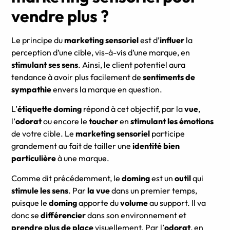
vendre plus ?
Le principe du
marketing sensoriel
est d’
influer
la
perception d’une cible, vis-à-vis d’une marque, en
stimulant ses sens
. Ainsi, le client potentiel aura
tendance à avoir plus facilement de
sentiments de
sympathie
envers la marque en question.
L’
étiquette doming
répond à cet objectif, par la
vue
,
l’
odorat
ou encore le
toucher
en
stimulant les émotions
de votre cible. Le
marketing sensoriel
participe
grandement au fait de tailler une
identité bien
particulière
à une marque.
Comme dit précédemment, le
doming
est un
outil
qui
stimule les sens
. Par
la vue
dans un premier temps,
puisque le
doming
apporte du
volume
au support. Il va
donc se
différencier
dans son environnement et
prendre plus de place
visuellement. Par l’
odorat
, en