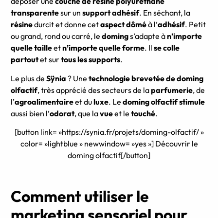
déposer une
couche de résine polyuréthane
transparente
sur un
support adhésif
. En séchant, la
résine
durcit et donne cet
aspect dômé
à l’
adhésif
. Petit
ou grand, rond ou carré, le
doming
s’adapte à
n’importe
quelle taille
et
n’importe quelle forme
. Il
se colle
partout
et sur
tous les supports
.
Le plus de
Sÿnia
? Une
technologie brevetée de doming
olfactif
, très apprécié des secteurs de la
parfumerie
, de
l’
agroalimentaire
et du
luxe
. Le
doming olfactif
stimule
aussi bien l’
odorat
, que la
vue
et le
touché
.
[button link= »https://synia.fr/projets/doming-olfactif/ »
color= »lightblue » newwindow= »yes »] Découvrir le
doming olfactif[/button]
Comment utiliser le
marketing sensoriel pour