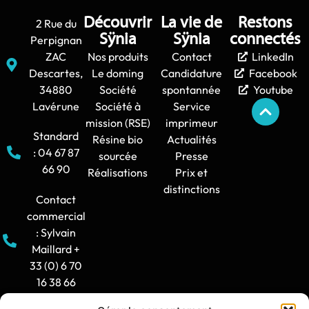
Découvrir
La vie de
Restons
2 Rue du
Sÿnia
Sÿnia
connectés
Perpignan
ZAC
Nos produits
Contact
LinkedIn
Descartes,
Le doming
Candidature
Facebook
34880
Société
spontannée
Youtube
Lavérune
Société à
Service
mission (RSE)
imprimeur
Standard
Résine bio
Actualités
: 04 67 87
sourcée
Presse
66 90
Réalisations
Prix et
distinctions
Contact
commercial
: Sylvain
Maillard +
33 (0) 6 70
16 38 66