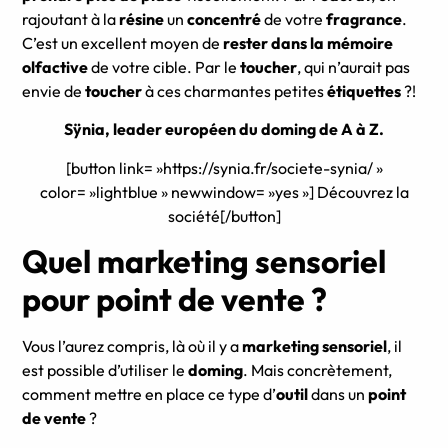
rajoutant à la
résine
un
concentré
de votre
fragrance
.
C’est un excellent moyen de
rester dans la mémoire
olfactive
de votre cible. Par le
toucher
, qui n’aurait pas
envie de
toucher
à ces charmantes petites
étiquettes
?!
Sÿnia, leader européen du doming de A à Z.
[button link= »https://synia.fr/societe-synia/ »
color= »lightblue » newwindow= »yes »] Découvrez la
société[/button]
Quel marketing sensoriel
pour point de vente ?
Vous l’aurez compris, là où il y a
marketing sensoriel
, il
est possible d’utiliser le
doming
. Mais concrètement,
comment mettre en place ce type d’
outil
dans un
point
de vente
?