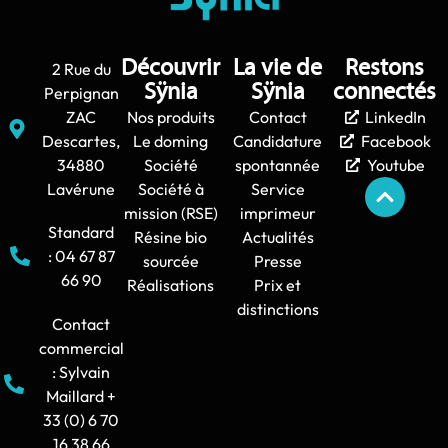
Découvrir
La vie de
Restons
2 Rue du
Sÿnia
Sÿnia
connectés
Perpignan
ZAC
Nos produits
Contact
LinkedIn
Descartes,
Le doming
Candidature
Facebook
34880
Société
spontannée
Youtube
Lavérune
Société à
Service
mission (RSE)
imprimeur
Standard
Résine bio
Actualités
: 04 67 87
sourcée
Presse
66 90
Réalisations
Prix et
distinctions
Contact
commercial
: Sylvain
Maillard +
33 (0) 6 70
16 38 66