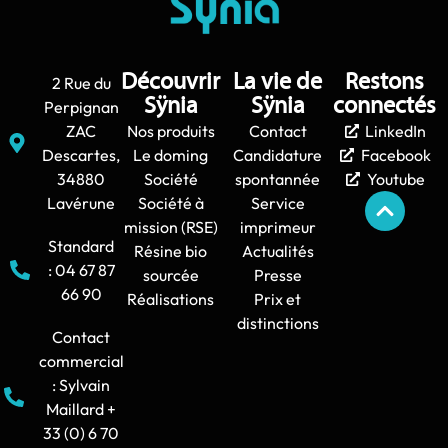
Découvrir
La vie de
Restons
2 Rue du
Sÿnia
Sÿnia
connectés
Perpignan
ZAC
Nos produits
Contact
LinkedIn
Descartes,
Le doming
Candidature
Facebook
34880
Société
spontannée
Youtube
Lavérune
Société à
Service
mission (RSE)
imprimeur
Standard
Résine bio
Actualités
: 04 67 87
sourcée
Presse
66 90
Réalisations
Prix et
distinctions
Contact
commercial
: Sylvain
Maillard +
33 (0) 6 70