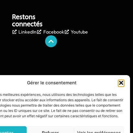
Restons
connectés
LinkedIn
Facebook
Youtube
Gérer le consentement
les meilleures expériences, nous utilisons des technologies telles que les
 stocker et/ou accéder aux informations des appareils. Le fait de consentir
ologies nous permettra de traiter des données telles que le comportement
n ou les ID uniques sur ce site. Le fait de ne pas consentir ou de retirer son
 peut avoir un effet négatif sur certaines caractéristiques et fonctions.
IXIT L’AGENCE
cepter
Refuser
Voir les préférences