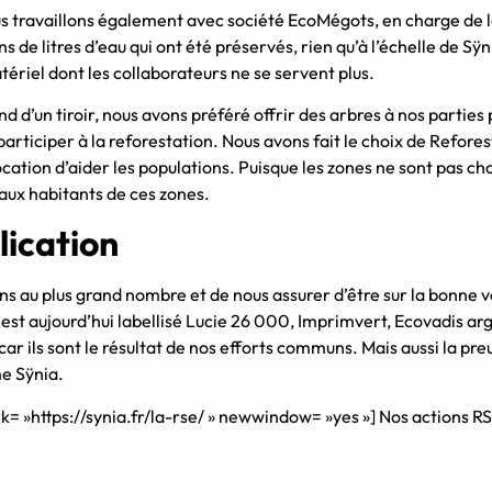
ous travaillons également avec société EcoMégots, en charge de l
ons de litres d’eau qui ont été préservés, rien qu’à l’échelle de 
atériel dont les collaborateurs ne se servent plus.
nd d’un tiroir, nous avons préféré offrir des arbres à nos partie
participer à la reforestation. Nous avons fait le choix de Refore
ocation d’aider les populations. Puisque les zones ne sont pas choi
s aux habitants de ces zones.
lication
ns au plus grand nombre et de nous assurer d’être sur la bonne vo
a est aujourd’hui labellisé Lucie 26 000, Imprimvert, Ecovadis a
car ils sont le résultat de nos efforts communs. Mais aussi la preu
me Sÿnia.
nk= »https://synia.fr/la-rse/ » newwindow= »yes »] Nos actions R