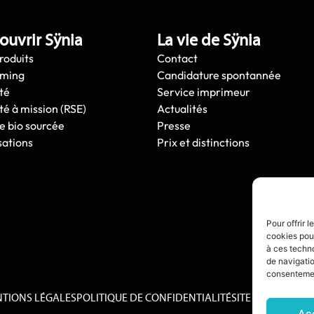
ouvrir Sÿnia
La vie de Sÿnia
roduits
Contact
oming
Candidature spontannée
té
Service imprimeur
té à mission (RSE)
Actualités
e bio sourcée
Presse
sations
Prix et distinctions
Pour offrir 
cookies pour
à ces techn
de navigatio
consentement
TIONS LÉGALES
POLITIQUE DE CONFIDENTIALITÉ
SITE CRÉÉ PAR :
D
Ac