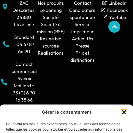
ZAC
Nos produits
Contact
LinkedIn
Descartes,
Le doming
Candidature
Facebook
34880
Société
spontannée
Youtube
Lavérune
Société à
Service
mission (RSE)
imprimeur
Standard
Résine bio
Actualités
: 04 67 87
sourcée
Presse
66 90
Réalisations
Prix et
distinctions
Contact
commercial
: Sylvain
Maillard +
33 (0) 6 70
16 38 66
Gérer le consentement
Horaire
d'ouverture
Pour offrir les meilleures expériences, nous utilisons des technologies
: 8h30-12h
telles que les cookies pour stocker et/ou accéder aux informations des