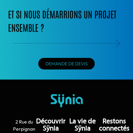
ET SI NOUS DÉMARRIONS UN PROJET
ENSEMBLE ?
DEMANDE DE DEVIS
Découvrir
La vie de
Restons
2 Rue du
Sÿnia
Sÿnia
connectés
Perpignan