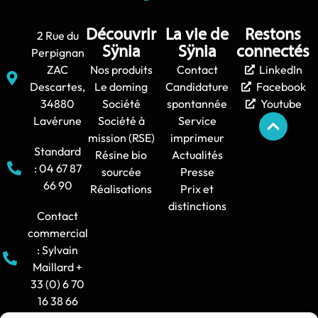
Découvrir
La vie de
Restons
2 Rue du
Sÿnia
Sÿnia
connectés
Perpignan
ZAC
Nos produits
Contact
LinkedIn
Descartes,
Le doming
Candidature
Facebook
34880
Société
spontannée
Youtube
Lavérune
Société à
Service
mission (RSE)
imprimeur
Standard
Résine bio
Actualités
: 04 67 87
sourcée
Presse
66 90
Réalisations
Prix et
distinctions
Contact
commercial
: Sylvain
Maillard +
33 (0) 6 70
16 38 66